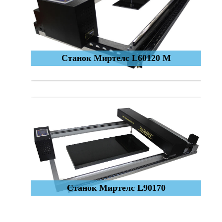
Станок Миртелс L60120 М
Станок Миртелс L90170