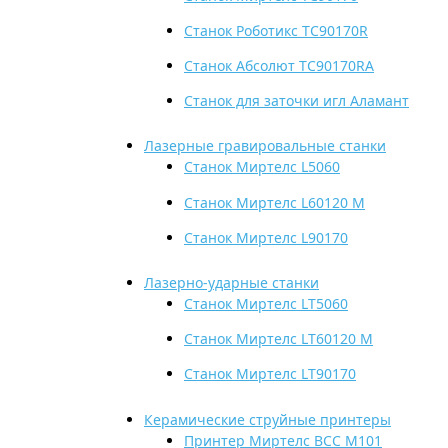
Cтанок Роботикс TС90170R
Станок Абсолют TC90170RA
Станок для заточки игл Аламант
Лазерные гравировальные станки
Станок Миртелс L5060
Станок Миртелс L60120 М
Станок Миртелс L90170
Лазерно-ударные станки
Cтанок Миртелс LT5060
Cтанок Миртелс LT60120 М
Cтанок Миртелс LT90170
Керамические струйные принтеры
Принтер Миртелс BСС М101