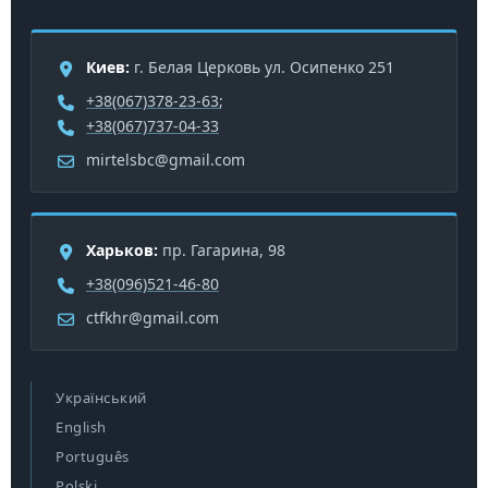
Киев:
г. Белая Церковь ул. Осипенко 251
+38(067)378-23-63
;
+38(067)737-04-33
mirtelsbc@gmail.com
Харьков:
пр. Гагарина, 98
+38(096)521-46-80
ctfkhr@gmail.com
Український
English
Português
Polski