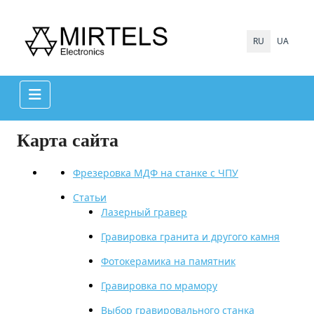
Выберите яз
RU
UA
Карта сайта
Фрезеровка МДФ на станке с ЧПУ
Статьи
Лазерный гравер
Гравировка гранита и другого камня
Фотокерамика на памятник
Гравировка по мрамору
Выбор гравировального станка