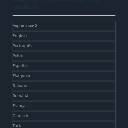
WORLD
Український
English
Português
Polski
Español
Ελληνικά
Italiano
Română
Français
Deutsch
Türk